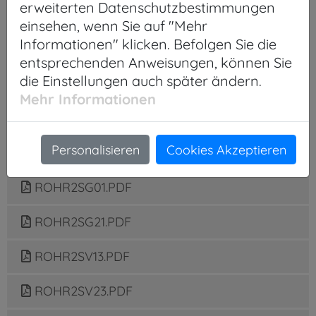
erweiterten Datenschutzbestimmungen
ROHL3LE21.PDF
einsehen, wenn Sie auf "Mehr
Informationen" klicken. Befolgen Sie die
ROHL3LF01.PDF
entsprechenden Anweisungen, können Sie
die Einstellungen auch später ändern.
ROHL3LF21 .PDF
Mehr Informationen
ROHL3LG01.PDF
Personalisieren
Cookies Akzeptieren
ROHL3LG21.PDF
ROHR2SG01.PDF
ROHR2SG21.PDF
ROHR2SV13.PDF
ROHR2SV23.PDF