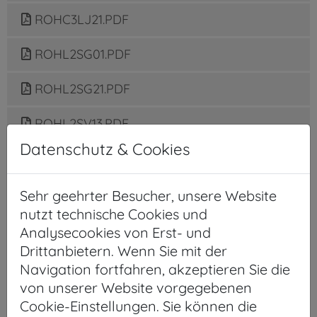
ROHC3LJ21.PDF
ROHL2SG01.PDF
ROHL2SG21.PDF
ROHL2SV13.PDF
Datenschutz & Cookies
ROHL2SV23.PDF
ROHL2SX13.PDF
Sehr geehrter Besucher, unsere Website
nutzt technische Cookies und
ROHL2SX23.PDF
Analysecookies von Erst- und
Drittanbietern. Wenn Sie mit der
ROHL2SY13.PDF
Navigation fortfahren, akzeptieren Sie die
von unserer Website vorgegebenen
ROHL2SY23.PDF
Cookie-Einstellungen. Sie können die